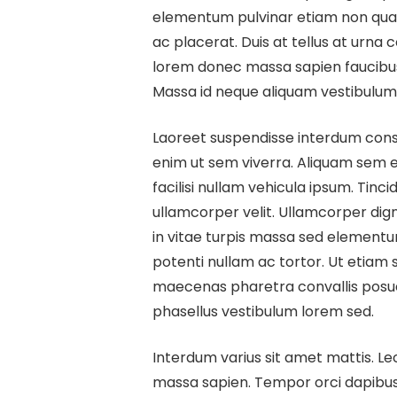
elementum pulvinar etiam non qua
ac placerat. Duis at tellus at urna
lorem donec massa sapien faucibus 
Massa id neque aliquam vestibulum m
Laoreet suspendisse interdum conse
enim ut sem viverra. Aliquam sem e
facilisi nullam vehicula ipsum. Tinc
ullamcorper velit. Ullamcorper dign
in vitae turpis massa sed elementu
potenti nullam ac tortor. Ut etiam s
maecenas pharetra convallis posu
phasellus vestibulum lorem sed.
Interdum varius sit amet mattis. L
massa sapien. Tempor orci dapibus ul