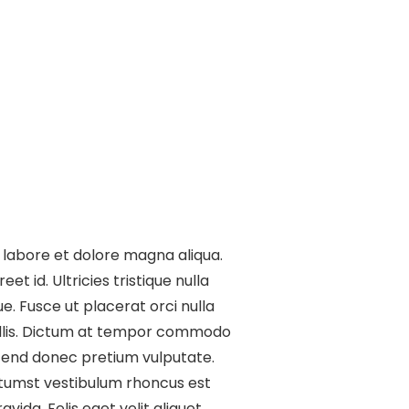
t labore et dolore magna aliqua.
et id. Ultricies tristique nulla
e. Fusce ut placerat orci nulla
vallis. Dictum at tempor commodo
ifend donec pretium vulputate.
ictumst vestibulum rhoncus est
ida. Felis eget velit aliquet