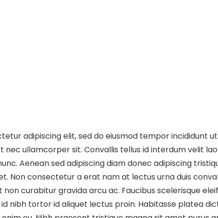
etur adipiscing elit, sed do eiusmod tempor incididunt u
nec ullamcorper sit. Convallis tellus id interdum velit laore
nunc. Aenean sed adipiscing diam donec adipiscing tristiqu
met. Non consectetur a erat nam at lectus urna duis con
t non curabitur gravida arcu ac. Faucibus scelerisque ele
 nibh tortor id aliquet lectus proin. Habitasse platea d
 enim eu. Nibh praesent tristique magna sit amet purus grav