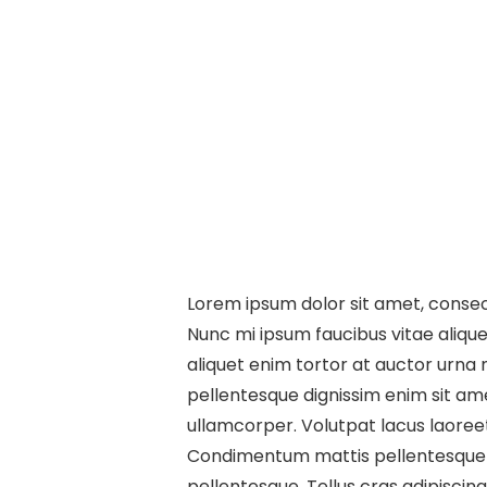
Lorem ipsum dolor sit amet, consect
Nunc mi ipsum faucibus vitae aliquet 
aliquet enim tortor at auctor urna 
pellentesque dignissim enim sit a
ullamcorper. Volutpat lacus laoree
Condimentum mattis pellentesque id
pellentesque. Tellus cras adipiscing