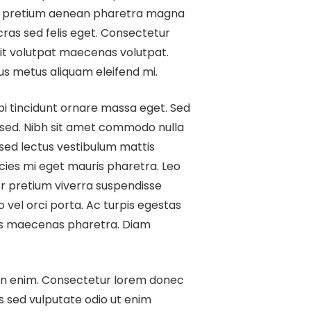
as pretium aenean pharetra magna
cras sed felis eget. Consectetur
dit volutpat maecenas volutpat.
us metus aliquam eleifend mi.
bi tincidunt ornare massa eget. Sed
s sed. Nibh sit amet commodo nulla
t sed lectus vestibulum mattis
icies mi eget mauris pharetra. Leo
or pretium viverra suspendisse
o vel orci porta. Ac turpis egestas
as maecenas pharetra. Diam
 non enim. Consectetur lorem donec
us sed vulputate odio ut enim