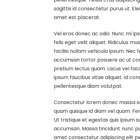
sagittis id consectetur purus ut. El
amet est placerat.
Vel eros donec ac odio. Nunc mi ips
felis eget velit aliquet. Ridiculus 
facilisi nullam vehicula ipsum. Nec 
accumsan tortor posuere ac ut cons
pretium lectus quam. Lacus vel faci
ipsum faucibus vitae aliquet. Id co
pellentesque diam volutpat.
Consectetur lorem donec massa sapi
quam quisque id diam vel quam. Ferm
Ut tristique et egestas quis ipsum s
accumsan. Massa tincidunt nunc pulv
amet consectetur adipiscing elit p