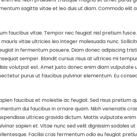
ementum sagittis vitae et leo duis ut diam. Commodo elit at
um faucibus vitae. Tempor nec feugiat nisl pretium fusce.
mus mauris vitae ultricies leo integer malesuada nunc. Solli
feugiat in fermentum posuere. Diam donec adipiscing tristiq
equat semper. Blandit cursus risus at ultrices mi tempus
lisis volutpat est. Amet justo donec enim diam vulputate u
nsectetur purus ut faucibus pulvinar elementum. Eu conseq
en faucibus et molestie ac feugiat. Sed risus pretium qu
entum dui faucibus in ornare quam. Nibh venenatis cras sed
uspendisse ultrices gravida dictum. Mattis vulputate enim n
inar sapien et. Vitae nunc sed velit dignissim sodales ut
ellentesque. Facilisi cras fermentum odio eu feugiat pre