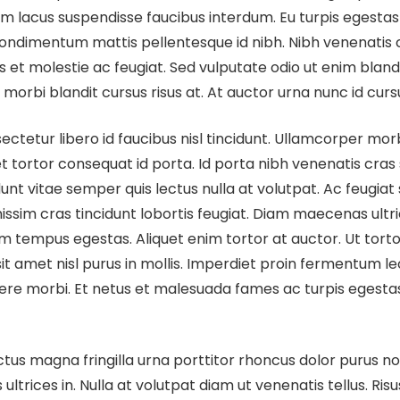
m lacus suspendisse faucibus interdum. Eu turpis egest
 condimentum mattis pellentesque id nibh. Nibh venenatis 
et molestie ac feugiat. Sed vulputate odio ut enim blan
orbi blandit cursus risus at. At auctor urna nunc id curs
ctetur libero id faucibus nisl tincidunt. Ullamcorper mor
t tortor consequat id porta. Id porta nibh venenatis cra
idunt vitae semper quis lectus nulla at volutpat. Ac feugia
issim cras tincidunt lobortis feugiat. Diam maecenas ultr
m tempus egestas. Aliquet enim tortor at auctor. Ut tort
it amet nisl purus in mollis. Imperdiet proin fermentum le
ere morbi. Et netus et malesuada fames ac turpis egest
ectus magna fringilla urna porttitor rhoncus dolor purus
trices in. Nulla at volutpat diam ut venenatis tellus. Ris