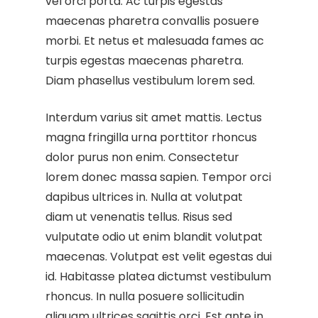
vel orci porta. Ac turpis egestas
maecenas pharetra convallis posuere
morbi. Et netus et malesuada fames ac
turpis egestas maecenas pharetra.
Diam phasellus vestibulum lorem sed.
Interdum varius sit amet mattis. Lectus
magna fringilla urna porttitor rhoncus
dolor purus non enim. Consectetur
lorem donec massa sapien. Tempor orci
dapibus ultrices in. Nulla at volutpat
diam ut venenatis tellus. Risus sed
vulputate odio ut enim blandit volutpat
maecenas. Volutpat est velit egestas dui
id. Habitasse platea dictumst vestibulum
rhoncus. In nulla posuere sollicitudin
aliquam ultrices sagittis orci. Est ante in