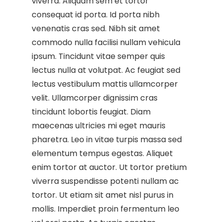
viverra. Aliquam sem et tortor
consequat id porta. Id porta nibh
venenatis cras sed. Nibh sit amet
commodo nulla facilisi nullam vehicula
ipsum. Tincidunt vitae semper quis
lectus nulla at volutpat. Ac feugiat sed
lectus vestibulum mattis ullamcorper
velit. Ullamcorper dignissim cras
tincidunt lobortis feugiat. Diam
maecenas ultricies mi eget mauris
pharetra. Leo in vitae turpis massa sed
elementum tempus egestas. Aliquet
Home
enim tortor at auctor. Ut tortor pretium
Our Technology
viverra suspendisse potenti nullam ac
tortor. Ut etiam sit amet nisl purus in
Our Services
mollis. Imperdiet proin fermentum leo
Contact Us